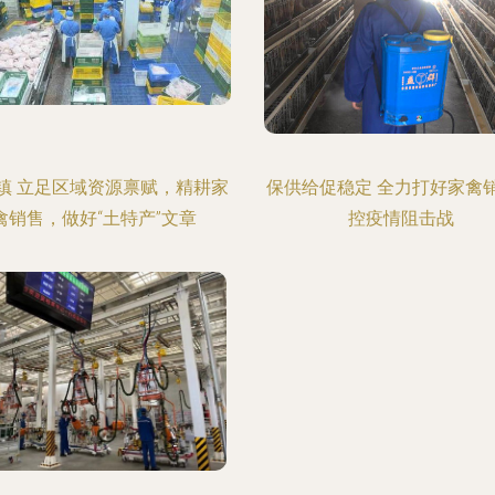
镇 立足区域资源禀赋，精耕家
保供给促稳定 全力打好家禽
禽销售，做好“土特产”文章
控疫情阻击战