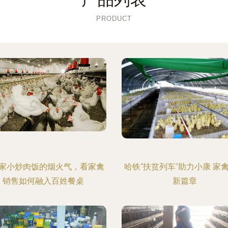
PRODUCT
家小炒肉饭的烟火气，看家禽
哈铁“扶贫列车”助力小康 家
销售如何融入百姓餐桌
新篇章