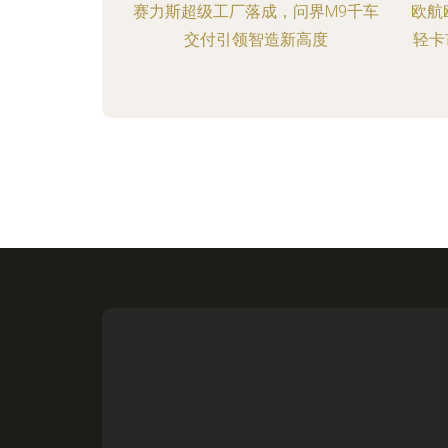
赛力斯超级工厂落成，问界M9千车
欧航
交付引领智造新高度
轻卡