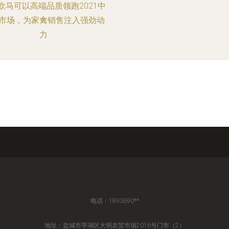
欧马可以高端品质领跑2021中
市场，为家禽销售注入强劲动
力
电话：1893690**
地址：盐城市亭湖区大明农贸市场2016号门市（2）