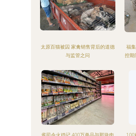
太原百猫被囚 家禽销售背后的道德
福集
与监管之问
控期
雀司令火鸡记 400万单品与那块肉
10