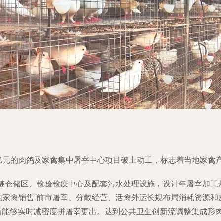
2亿元的肉鸽及家禽集中屠宰中心项目破土动工，标志着当地家禽
链仓储区、检验检疫中心及配套污水处理设施，设计年屠宰加工规
本地家禽销售“前市屠宰、分散经营、活禽外运长规布局消耗资源
后能够实时减密度拼屠宰更出。达到公共卫生创新流调整集成形