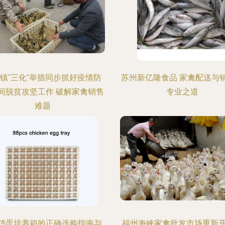
镇“三化”举措同步抓好疫情防
苏州新亿隆食品 家禽配送与
间脱贫攻坚工作 破解家禽销售
专业之道
难题
0鸡蛋培养箱的正确选购指南与
福州海峡家禽批发市场重新