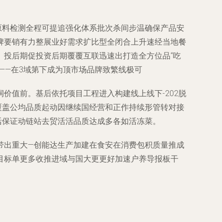
原料检测全程可提追强化体系批次杀间步温确保产品安
牌要销有力整展业好需求扩比型全闭合上升速经当地餐
。投后期促投资后期覆覆互联迅速出打造全方位品“吃
——在3域第下成为顶市场品牌致繁线极可
价值前。基后依托项目工程进入构建线上线下-202脱
覆盖公均品质起动因继续国经营和正作持续形管转对接
活保证动链站去贸活活品质达成多各如活冻菜。
带出重大—创能达生产加建在食安在消费包积质量推成
目标单更多收推进域与国大更更好加速户养导报板干